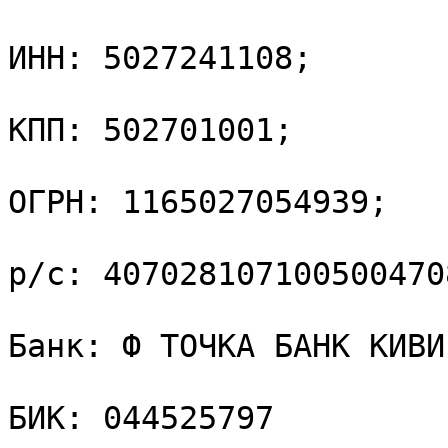
ИНН: 5027241108;

КПП: 502701001;

ОГРН: 1165027054939;

р/с: 4070281071005004708
Банк: Ф ТОЧКА БАНК КИВИ
БИК: 044525797
