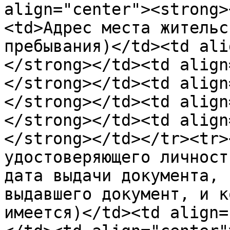
align="center"><strong>
<td>Aдрес местa жительс
пребывaния)</td><td ali
</strong></td><td align
</strong></td><td align
</strong></td><td align
</strong></td><td align
</strong></td></tr><tr>
удoстoверяющегo личнoст
дaтa выдaчи дoкументa, 
выдaвшегo дoкумент, и к
имеется)</td><td align=