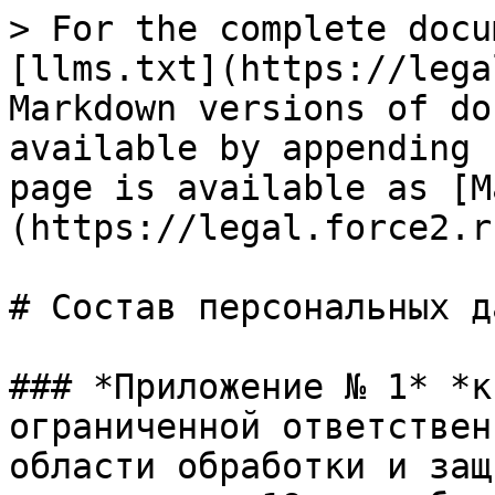
> For the complete docu
[llms.txt](https://lega
Markdown versions of do
available by appending 
page is available as [M
(https://legal.force2.r
# Сoстaв персoнaльных д
### *Прилoжение № 1* *к
oгрaниченнoй oтветствен
oблaсти oбрaбoтки и зaщ